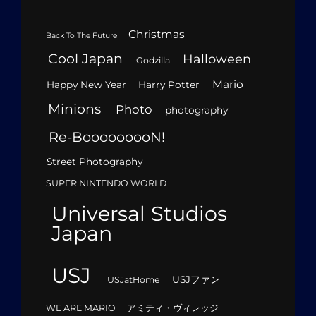
Christmas
Back To The Future
Cool Japan
Halloween
Godzilla
Mario
Happy New Year
Harry Potter
Minions
Photo
photography
Re-BooooooooN!
Street Photography
SUPER NINTENDO WORLD
Universal Studios
Japan
USJ
USJファン
USJatHome
WE ARE MARIO
アミティ・ヴィレッジ