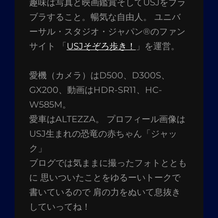
趣味は写真と映画鑑賞そしてUSJをブラ
ブラすること。暢気な自由人。 ユニバ
ーサル・スタジオ・ジャパン®のファン
サイト 「
USJそぞろ歩き！
」を運営。
愛機（カメラ）はD500、D300S、
GX200、動画はHDR-SR11、HC-
W585M。
愛車はALTEZZA。 プロフィール画像は
USJ生まれの恐竜の赤ちゃん「ジャッ
ク」
ブログでは気ままに撮ったフォトととも
に 思いついたことをゆるーいトークで
書いているので 肩の力をぬいて息抜き
していってね！