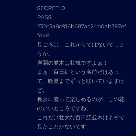
ん
SECRET: 0
の
PASS:
発
232c3a8c916b687ac24b0ab397ef
言:
fd46
見ごろは、これからではないでしょ
うか。
満開の並木は壮観ですよぉ！
まぁ、百日紅という名前だけあっ
て、晩夏までずっと咲いていますけ
ど。
長きに渡って楽しめるのが、この花
のいいところですね。
これだけ壮大な百日紅並木はよそで
見たことがないです。