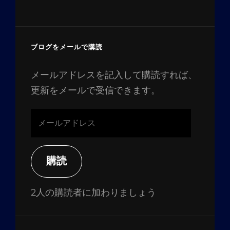
ブログをメールで購読
メールアドレスを記入して購読すれば、
更新をメールで受信できます。
メ
ー
ル
ア
購読
ド
レ
2人の購読者に加わりましょう
ス