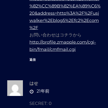
%82%CC%89B%82%EA%89%C6%
20&address=http%3A%2F%2Fusj
walker%2Eblog5%2Efc2%2Ecom
%2F
お問い合わせはコチラから
http://profile.zmapple.com/cgi-
bin/fmail/cmfmail.cgi
返信
はせ
さ
21年前
ん
SECRET: 0
の