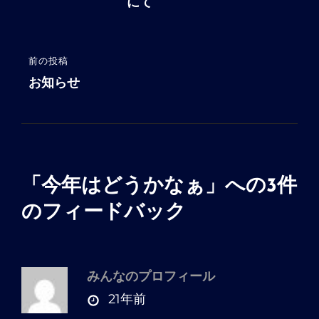
投
にて
ナ
稿
ビ
ゲ
前の投稿
前
ー
の
お知らせ
シ
投
稿
ョ
ン
「
今年はどうかなぁ
」への3件
のフィードバック
みんなのプロフィール
さ
21年前