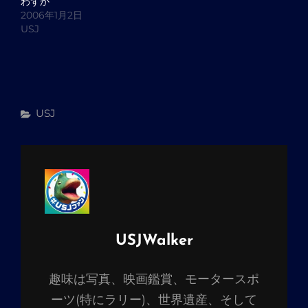
わずか
2006年1月2日
USJ
カ
USJ
テ
ゴ
リ
ー
投
USJWalker
稿
趣味は写真、映画鑑賞、モータースポ
者:
ーツ(特にラリー)、世界遺産、そして