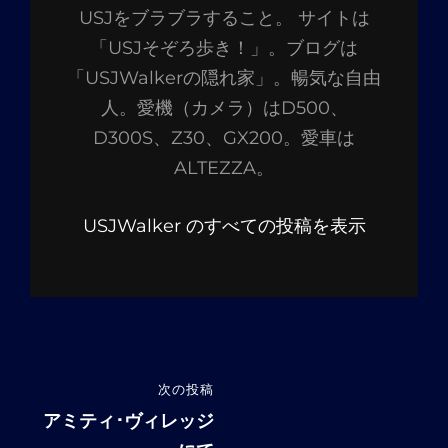
USJをブラブラすること。 サイトは
「USJそぞろ歩き！」。ブログは
「USJWalkerの隠れ家」。暢気な自由
人。愛機（カメラ）はD500、
D300S、Z30、GX200。愛車は
ALTEZZA。
USJWalker のすべての投稿を表示
投
次の投稿
次
稿
の
アミティ･ヴィレッジ