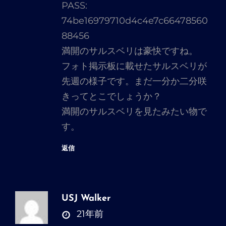
PASS:
発
74be16979710d4c4e7c66478560
言:
88456
満開のサルスベリは豪快ですね。
フォト掲示板に載せたサルスベリが
先週の様子です。まだ一分か二分咲
きってとこでしょうか？
満開のサルスベリを見たみたい物で
す。
返信
USJ Walker
さ
21年前