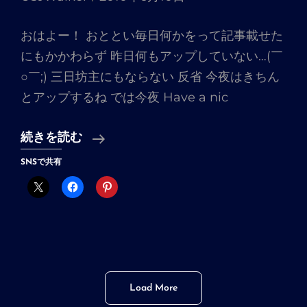
の
ア
おはよー！ おととい毎日何かをって記事載せた
レ
にもかかわらず 昨日何もアップしていない…(￣
○￣;) 三日坊主にもならない 反省 今夜はきちん
とアップするね では今夜 Have a nic
い
続きを読む
き
SNSで共有
な
り
ブ
ラ
ン
ク
Load More