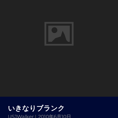
力
し
な
け
れ
ば．．．
で、
気
に
な
っ
た
の
が
いきなりブランク
Apple
USJWalker
2010年6月10日