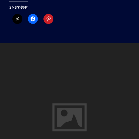
を
SNSで共有
ゲ
ッ
ト