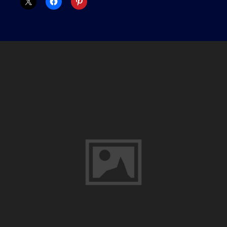
ら
の
ブ
ロ
グ
更
新
の
構
想