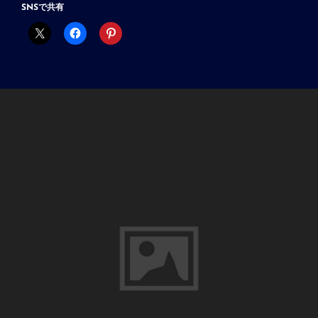
新
SNSで共有
が
ん
ば
り
ま
す