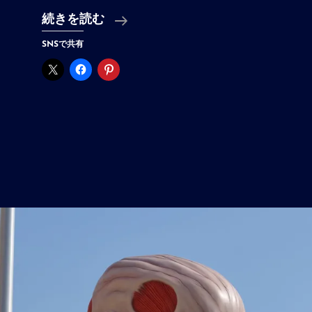
ほ
続きを読む
ん
SNSで共有
ま
に
ド
ム
の
愛
車
や！
～
ワ
イ
ル
ド・