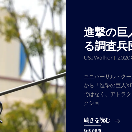
進撃の巨
る調査兵
USJWalker
202
ユニバーサル・クール
から「進撃の巨人X
ではなく、アトラク
クショ
進
続きを読む
撃
SNSで共有