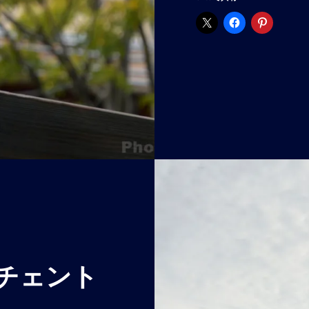
の
巨
人
XR
ラ
イ
ド
を
盛
り
上
げ
る
チェント
調
査