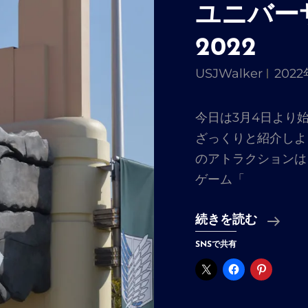
ユニバー
2022
USJWalker
202
今日は3月4日より
ざっくりと紹介しよ
のアトラクションは
ゲーム「
ユ
続きを読む
ニ
SNSで共有
バ
ー
サ