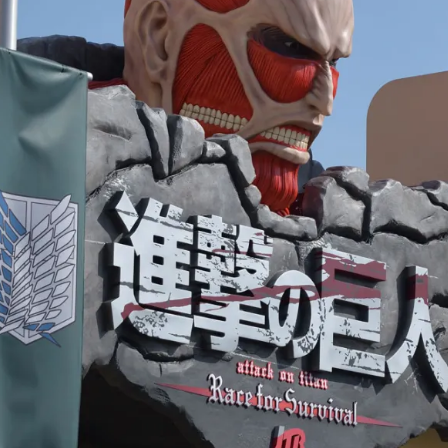
ス
ピ
ー
ド
～