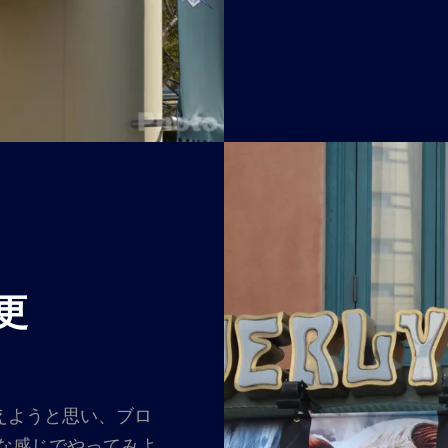
ル・
ク
ー
ル
ジ
ャ
パ
ン
2022
更
えようと思い、ブロ
な感じでやってみよ