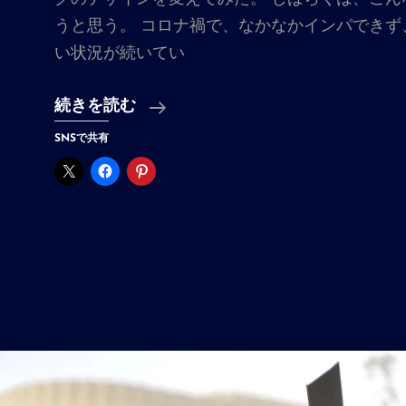
うと思う。 コロナ禍で、なかなかインパできず
い状況が続いてい
ブ
続きを読む
ロ
SNSで共有
グ
の
デ
ザ
イ
ン
を
変
更