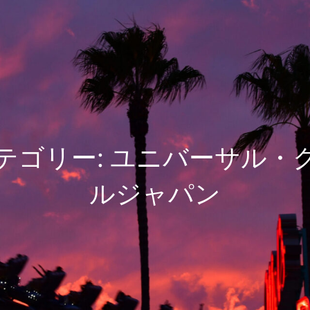
USJWALKERの隠れ家
Enjoy Universal Studios Japan 24th Anniversary !
テゴリー:
ユニバーサル・
ルジャパン