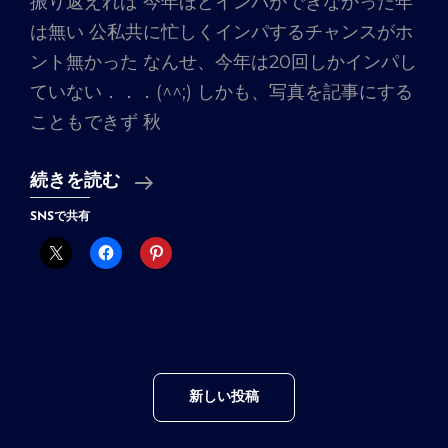
振り返えれば 今年ほどインパができなかった年
は無い 公私共に忙しくインパするチャンスがホ
ント無かった なんせ、今年は20回しかインパし
ていない．．．(^^;) しかも、写真を記事にする
こともできず 秋
何
続きを読む
と
SNSで共有
か
ク
リ
ス
マ
投
ス
新しい投稿
稿
に
ナ