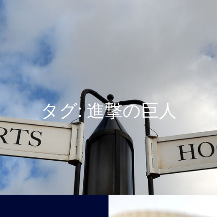
USJWALKERの隠れ家
Enjoy Universal Studios Japan 24th Anniversary !
タグ:
進撃の巨人