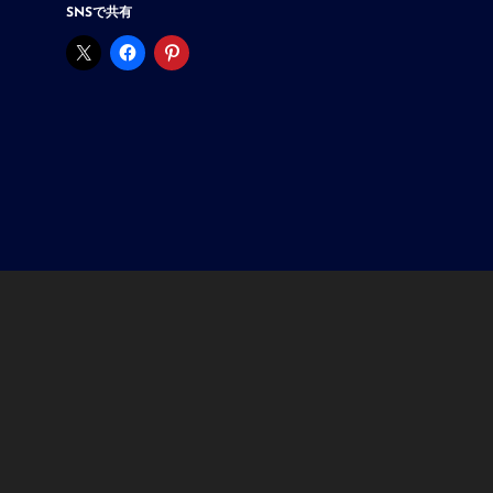
撃
SNSで共有
の
巨
人
XR
ラ
イ
ド
を
盛
り
上
げ
る
調