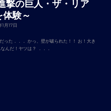
 ～進撃の巨人・ザ・リア
2を体験～
年1月17日
だった．．． かっ、壁が破られた！！ お！大き
んなんだ！ヤツは？ ．．．