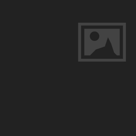
査
兵
団
の
勇
姿