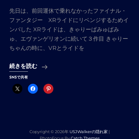
先日は、前回運休で乗れなかったファイナル・
ファンタジー XRライドにリベンジするためイ
ンパした XRライドは、きゃりーぱみゅぱみ
ゅ、エヴァンゲリオンに続いて３作目 きゃりー
ちゃんの時に、VRとライドを
名
続きを読む
探
SNSで共有
偵
コ
ナ
ン
ミ
ス
Copyright © 2026年
USJWalkerの隠れ家
|
PhotoFocus By
Catch Themes