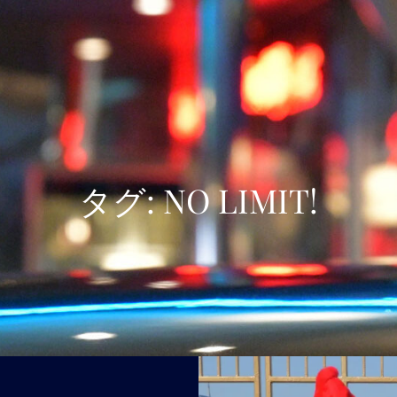
USJWALKERの隠れ家
Enjoy Universal Studios Japan 24th Anniversary !
タグ:
NO LIMIT!