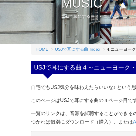
MUSIC
USJで耳にする曲４～ニューヨーク・
HOME
USJで耳にする曲 Index
4.ニューヨー
USJで耳にする曲４～ニューヨーク
自宅でもUSJ気分を味わえたらいいな♪ という
このページはUSJで耳にする曲の４ページ目で
一覧のリンクは、音源を試聴することができる
つかれば個別にダウンロード（購入）、または
A