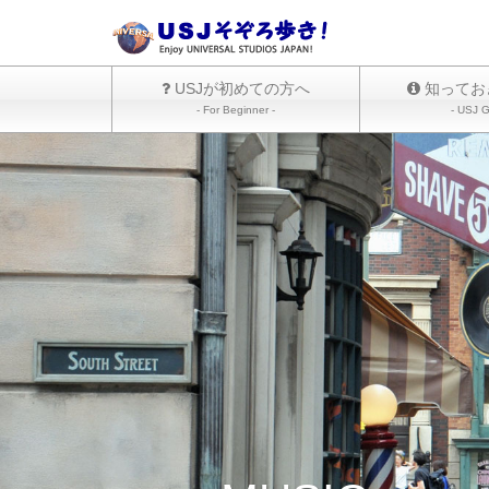
USJが初めての方へ
知ってお
- For Beginner -
- USJ G