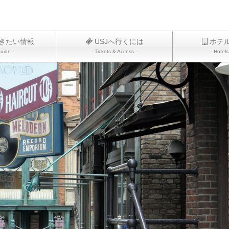
きたい情報
USJへ行くには
ホテ
uide -
- Tickets & Access -
- Hotels