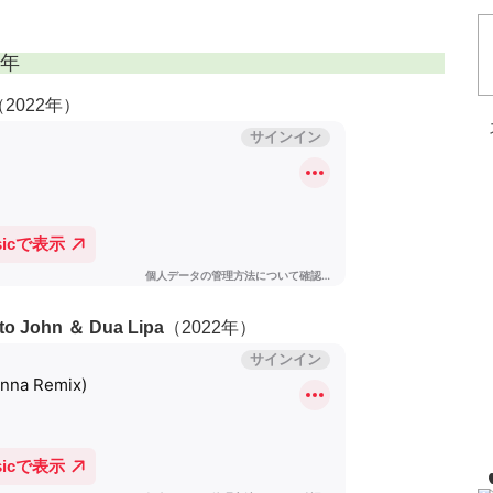
2年
（2022年）
lto John ＆ Dua Lipa
（2022年）