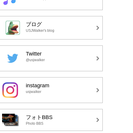
ブログ
USJWalker's blog
Twitter
@usjwalker
instagram
usjwalker
フォトBBS
Photo BBS