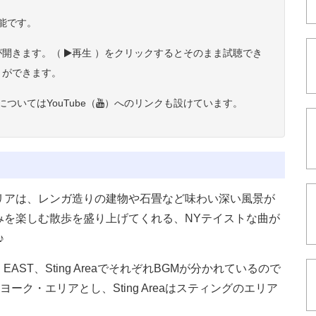
能です。
ジが開きます。（
再生 ）をクリックするとそのまま試聴でき
とができます。
いてはYouTube（
）へのリンクも設けています。
リアは、レンガ造りの建物や石畳など味わい深い風景が
みを楽しむ散歩を盛り上げてくれる、NYテイストな曲が
♪
ST、Sting AreaでそれぞれBGMが分かれているので
ーク・エリアとし、Sting Areaはスティングのエリア