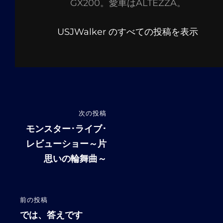
GX200。愛車はALTEZZA。
USJWalker のすべての投稿を表示
投
次の投稿
次
稿
の
モンスター･ライブ･
投
レビューショー～片
ナ
稿
思いの輪舞曲～
ビ
ゲ
ー
前の投稿
前
シ
の
では、答えです