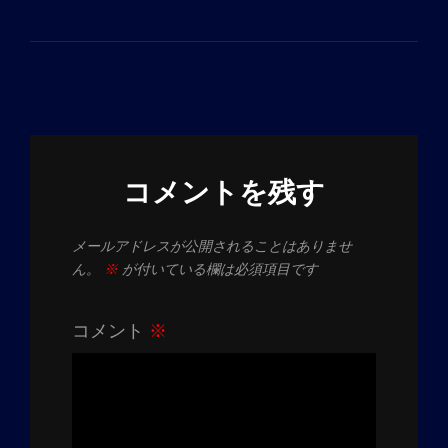
投
ョ
稿
ン
コメントを残す
メールアドレスが公開されることはありませ
ん。
※
が付いている欄は必須項目です
コメント
※