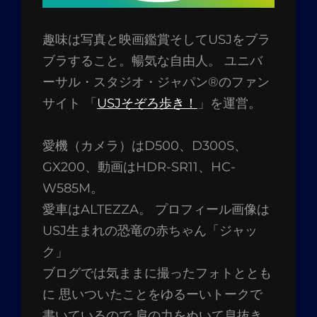
趣味は写真と映画鑑賞そしてUSJをブラ
ブラすること。暢気な自由人。 ユニバ
ーサル・スタジオ・ジャパン®のファン
サイト 「
USJそぞろ歩き！
」を運営。
愛機（カメラ）はD500、D300S、
GX200、動画はHDR-SR11、HC-
W585M。
愛車はALTEZZA。 プロフィール画像は
USJ生まれの恐竜の赤ちゃん「ジャッ
ク」
ブログでは気ままに撮ったフォトととも
に 思いついたことをゆるーいトークで
書いているので 肩の力をぬいて息抜き