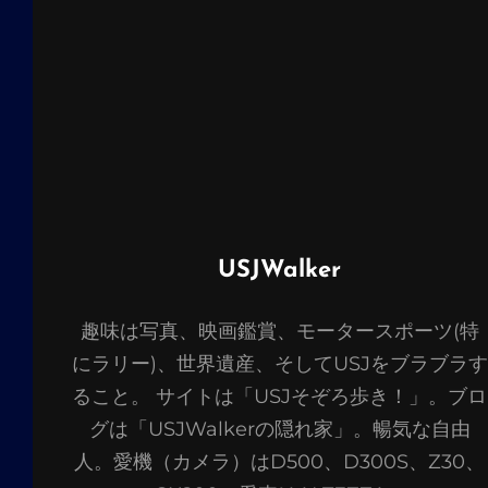
投
USJWalker
稿
趣味は写真、映画鑑賞、モータースポーツ(特
者:
にラリー)、世界遺産、そしてUSJをブラブラす
ること。 サイトは「USJそぞろ歩き！」。ブロ
グは「USJWalkerの隠れ家」。暢気な自由
人。愛機（カメラ）はD500、D300S、Z30、