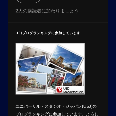
ド
レ
2人の購読者に加わりましょう
ス
USJブログランキングに参加しています
ユニバーサル・スタジオ・ジャパン(USJ)の
ブログランキングに参加しています。よろし