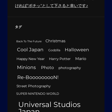
ければ"ポチッ"として下さると幸いです♪
タグ
Christmas
Back To The Future
Cool Japan
Halloween
Godzilla
Mario
Happy New Year
Harry Potter
Minions
Photo
photography
Re-BooooooooN!
Street Photography
SUPER NINTENDO WORLD
Universal Studios
Japan