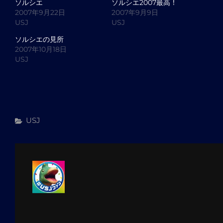
ソルシエ
ソルシエ2007最高！
2007年9月22日
2007年9月9日
USJ
USJ
ソルシエの見所
2007年10月18日
USJ
カ
USJ
テ
ゴ
リ
ー