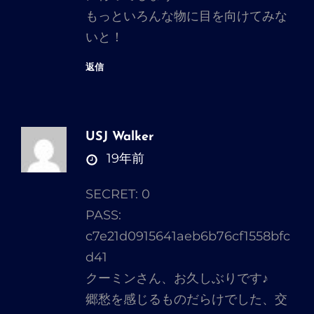
もっといろんな物に目を向けてみな
いと！
返信
USJ Walker
さ
19年前
ん
SECRET: 0
の
PASS:
発
c7e21d0915641aeb6b76cf1558bfc
言:
d41
クーミンさん、お久しぶりです♪
郷愁を感じるものだらけでした、交