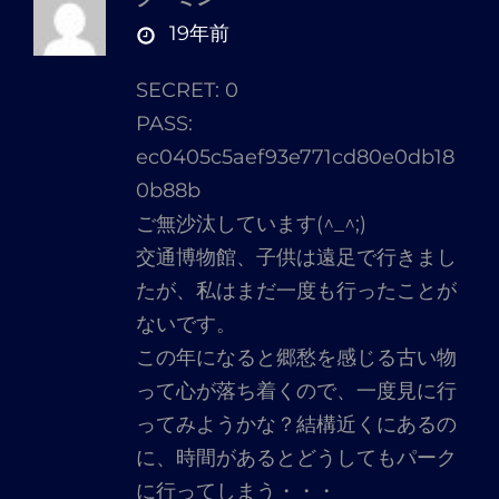
さ
19年前
ん
SECRET: 0
の
PASS:
発
ec0405c5aef93e771cd80e0db18
言:
0b88b
ご無沙汰しています(^_^;)
交通博物館、子供は遠足で行きまし
たが、私はまだ一度も行ったことが
ないです。
この年になると郷愁を感じる古い物
って心が落ち着くので、一度見に行
ってみようかな？結構近くにあるの
に、時間があるとどうしてもパーク
に行ってしまう・・・