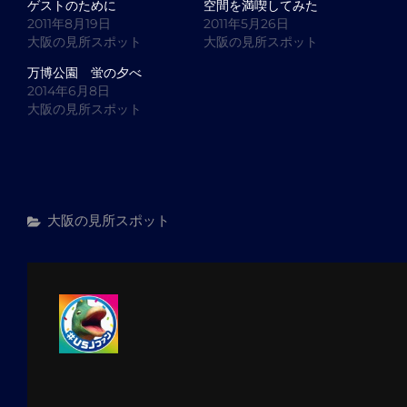
ゲストのために
空間を満喫してみた
2011年8月19日
2011年5月26日
大阪の見所スポット
大阪の見所スポット
万博公園 蛍の夕べ
2014年6月8日
大阪の見所スポット
カ
大阪の見所スポット
テ
ゴ
リ
ー