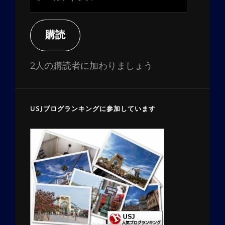
ー
ル
ア
購読
ド
レ
2人の購読者に加わりましょう
ス
USJブログランキングに参加しています