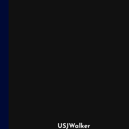
投
USJWalker