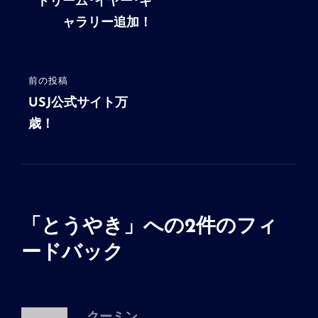
稿
の
ドリーム･イヤー･ギ
投
ャラリー追加！
ナ
稿
ビ
ゲ
前の投稿
前
ー
の
USJ公式サイト万
シ
投
歳！
稿
ョ
ン
「
とうやき
」への2件のフィ
ードバック
クーミン