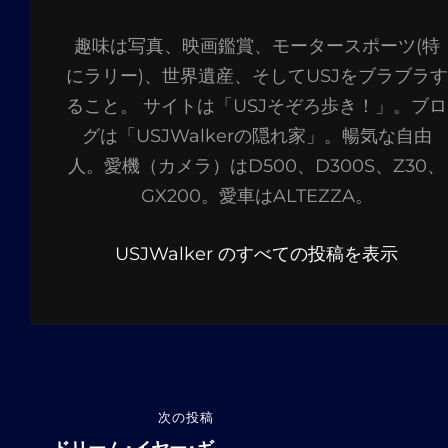
稿
趣味は写真、映画鑑賞、モータースポーツ(特
者:
にラリー)、世界遺産、そしてUSJをブラブラす
ること。 サイトは「USJそぞろ歩き！」。ブロ
グは「USJWalkerの隠れ家」。暢気な自由
人。愛機（カメラ）はD500、D300S、Z30、
GX200。愛車はALTEZZA。
USJWalker のすべての投稿を表示
投
次の投稿
次