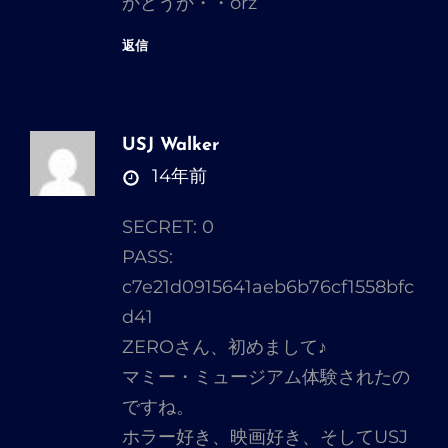
かどうか・・orz
返信
USJ Walker
さ
14年前
ん
SECRET: 0
の
PASS:
発
c7e21d0915641aeb6b76cf1558bfc
言:
d41
ZEROさん、初めまして♪
マミー・ミュージアム体験されたの
ですね。
ホラー好き、映画好き、そしてUSJ