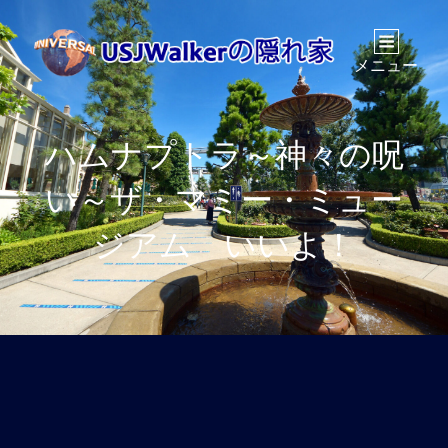
メニュー
ハムナプトラ～神々の呪
い～ザ・マミー・ミュー
ジアム いいよ！