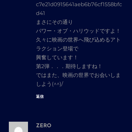
c7e21d0915641aeb6b76cf1558bfc
言:
d41
まさにその通り
パワー・オブ・ハリウッドですよ！
久々に映画の世界へ飛び込めるアト
ラクション登場で
興奮しています！
第2弾．．．期待しますね！
ではまた、映画の世界でお会いしま
しよう(^^)/
返信
ZERO