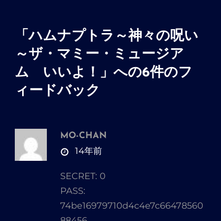
「
ハムナプトラ～神々の呪い
～ザ・マミー・ミュージア
ム いいよ！
」への6件のフ
ィードバック
MO-CHAN
さ
14年前
ん
SECRET: 0
の
PASS:
発
74be16979710d4c4e7c66478560
言:
88456