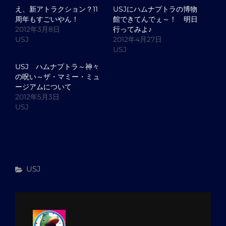
え、新アトラクション？11
USJにハムナプトラの博物
周年もすごいやん！
館できてんでぇ～！ 明日
2012年3月8日
行ってみよ♪
USJ
2012年4月27日
USJ
USJ ハムナプトラ～神々
の呪い～ザ・マミー・ミュ
ージアムについて
2012年5月3日
USJ
カ
USJ
テ
ゴ
リ
ー