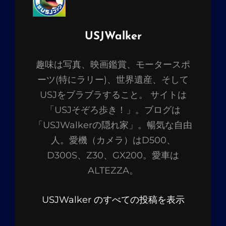
投
USJWalker
稿
趣味は写真、映画鑑賞、モータースポ
者:
ーツ(特にラリー)、世界遺産、そして
USJをブラブラすること。 サイトは
「USJそぞろ歩き！」。ブログは
「USJWalkerの隠れ家」。暢気な自由
人。愛機（カメラ）はD500、
D300S、Z30、GX200。愛車は
ALTEZZA。
USJWalker のすべての投稿を表示