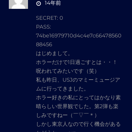
さ
14年前
ん
SECRET: 0
の
PASS:
発
74be16979710d4c4e7c66478560
言:
88456
はじめまして。
ホラーだけで1日過ごすとは・・！
呪われてみたいです（笑）
私も昨日、USJのマミーミュージア
ムに行ってきました。
ホラー好きの私にとってはかなり素
晴らしい世界観でした。第2弾も楽
しみですねー（￣▽￣＊）
しかし東京人なので行く機会がある