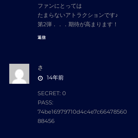
ファンにとっては
たまらないアトラクションです♪
第2弾．．．期待が高まります！
返信
さ
さ
14年前
ん
SECRET: 0
の
PASS:
発
74be16979710d4c4e7c66478560
言:
88456