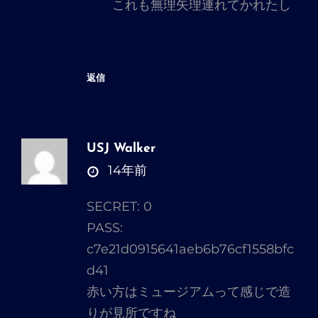
これも無理矢理連れてかれたし
返信
USJ Walker
さ
14年前
ん
SECRET: 0
の
PASS:
発
c7e21d0915641aeb6b76cf1558bfc
言:
d41
赤い方はミュージアムって感じで造
りが見所ですね