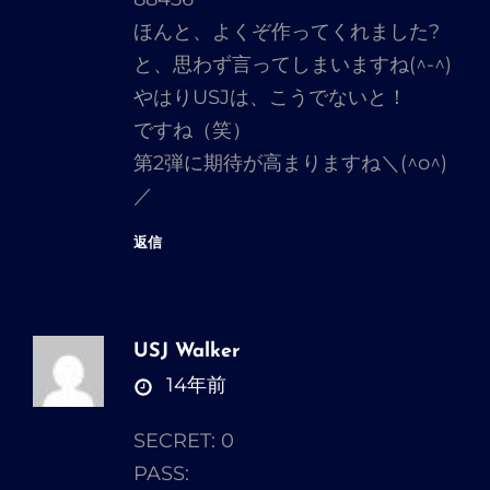
ほんと、よくぞ作ってくれました?
と、思わず言ってしまいますね(^-^)
やはりUSJは、こうでないと！
ですね（笑）
第2弾に期待が高まりますね＼(^o^)
／
返信
USJ Walker
さ
14年前
ん
SECRET: 0
の
PASS:
発