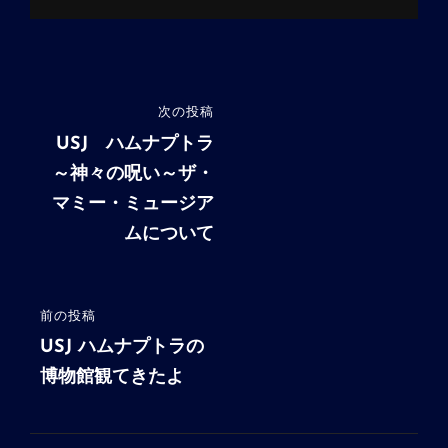
投
次の投稿
次
稿
の
USJ ハムナプトラ
投
～神々の呪い～ザ・
ナ
稿
マミー・ミュージア
ビ
ムについて
ゲ
ー
シ
前の投稿
前
の
USJ ハムナプトラの
ョ
投
博物館観てきたよ
ン
稿