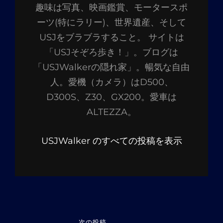
趣味は写真、映画鑑賞、モータースポ
者:
ーツ(特にラリー)、世界遺産、そして
USJをブラブラすること。 サイトは
「USJそぞろ歩き！」。ブログは
「USJWalkerの隠れ家」。暢気な自由
人。愛機（カメラ）はD500、
D300S、Z30、GX200。愛車は
ALTEZZA。
USJWalker のすべての投稿を表示
投
次の投稿