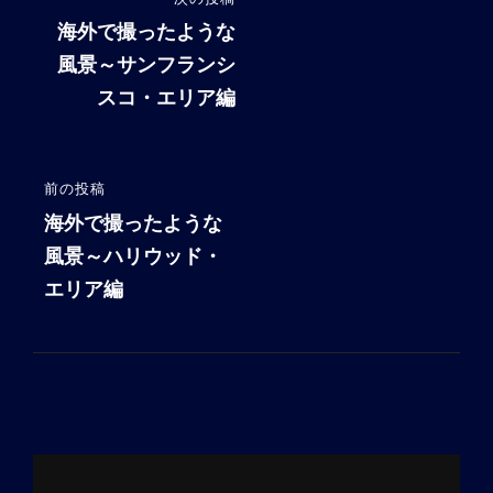
次
稿
の
海外で撮ったような
投
風景～サンフランシ
ナ
稿
スコ・エリア編
ビ
ゲ
ー
前の投稿
前
シ
の
海外で撮ったような
投
風景～ハリウッド・
ョ
稿
エリア編
ン