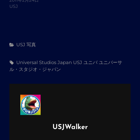
USJ
カ
USJ
写真
テ
ゴ
タ
Universal Studios Japan
USJ
ユニバ
ユニバーサ
リ
グ,
ル・スタジオ・ジャパン
ー
投
USJWalker
稿