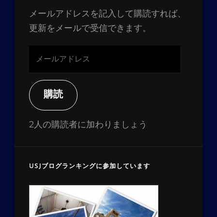
メールアドレスを記入して購読すれば、
更新をメールで受信できます。
メ
ー
ル
ア
購読
ド
レ
2人の購読者に加わりましょう
ス
USJブログランキングに参加しています