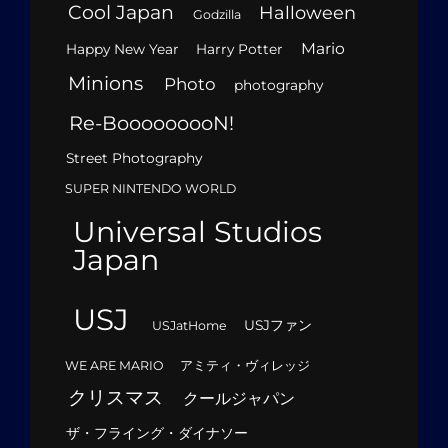
Cool Japan
Halloween
Godzilla
Mario
Happy New Year
Harry Potter
Minions
Photo
photography
Re-BooooooooN!
Street Photography
SUPER NINTENDO WORLD
Universal Studios
Japan
USJ
USJファン
USJatHome
WE ARE MARIO
アミティ・ヴィレッジ
クリスマス
クールジャパン
ザ・フライング・ダイナソー