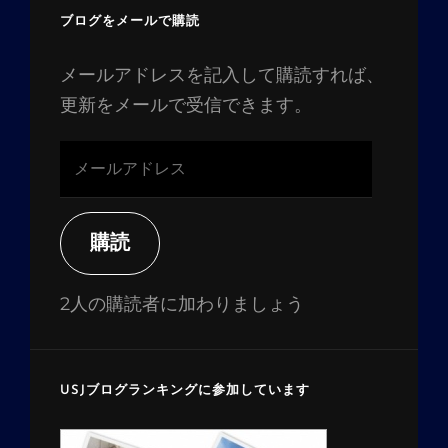
ブログをメールで購読
メールアドレスを記入して購読すれば、
更新をメールで受信できます。
メ
ー
ル
ア
購読
ド
レ
2人の購読者に加わりましょう
ス
USJブログランキングに参加しています