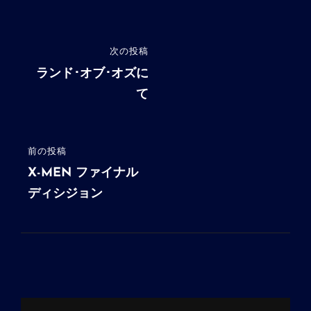
投
次の投稿
次
稿
の
ランド･オブ･オズに
投
て
ナ
稿
ビ
ゲ
前の投稿
前
ー
の
X-MEN ファイナル
シ
投
ディシジョン
稿
ョ
ン