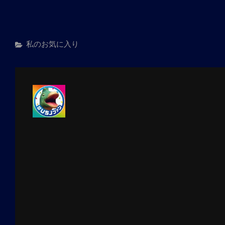
カ
私のお気に入り
テ
ゴ
リ
ー