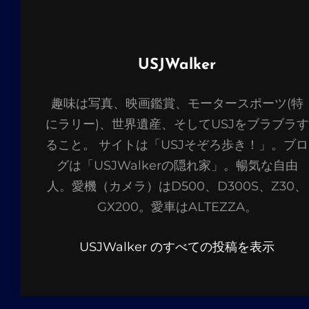
投
USJWalker
稿
趣味は写真、映画鑑賞、モータースポーツ(特
者:
にラリー)、世界遺産、そしてUSJをブラブラす
ること。 サイトは「USJそぞろ歩き！」。ブロ
グは「USJWalkerの隠れ家」。暢気な自由
人。愛機（カメラ）はD500、D300S、Z30、
GX200。愛車はALTEZZA。
USJWalker のすべての投稿を表示