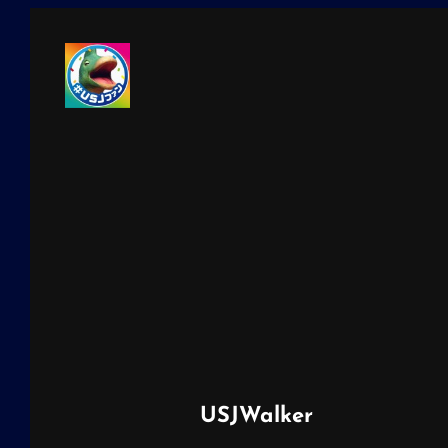
ゴ
リ
ー
投
USJWalker