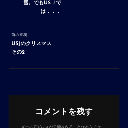
投
雪。でもUSＪで
ナ
稿
は．．．
ビ
ゲ
ー
前の投稿
前
シ
の
USJのクリスマス
投
その2
ョ
稿
ン
コメントを残す
メールアドレスが公開されることはありませ