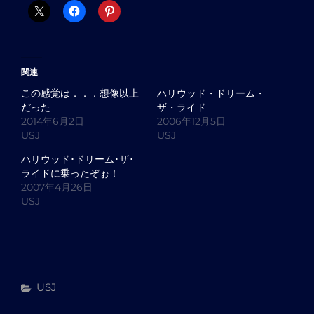
関連
この感覚は．．．想像以上
ハリウッド・ドリーム・
だった
ザ・ライド
2014年6月2日
2006年12月5日
USJ
USJ
ハリウッド･ドリーム･ザ･
ライドに乗ったぞぉ！
2007年4月26日
USJ
カ
USJ
テ