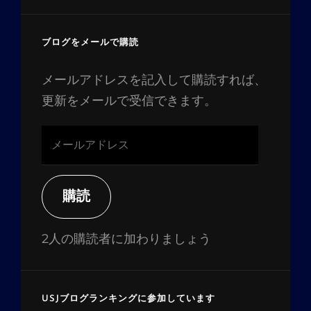
ブログをメールで購読
メールアドレスを記入して購読すれば、
更新をメールで受信できます。
メ
ー
ル
ア
購読
ド
レ
2人の購読者に加わりましょう
ス
USJブログランキングに参加しています