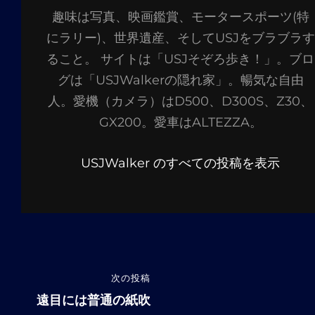
稿
趣味は写真、映画鑑賞、モータースポーツ(特
者:
にラリー)、世界遺産、そしてUSJをブラブラす
ること。 サイトは「USJそぞろ歩き！」。ブロ
グは「USJWalkerの隠れ家」。暢気な自由
人。愛機（カメラ）はD500、D300S、Z30、
GX200。愛車はALTEZZA。
USJWalker のすべての投稿を表示
投
次の投稿
次
稿
の
遠目には普通の紙吹