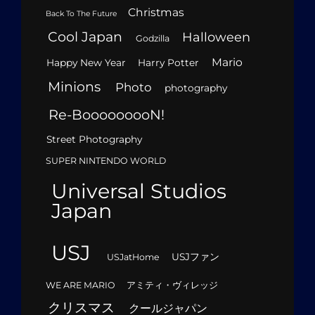
Christmas
Back To The Future
Cool Japan
Halloween
Godzilla
Mario
Happy New Year
Harry Potter
Minions
Photo
photography
Re-BooooooooN!
Street Photography
SUPER NINTENDO WORLD
Universal Studios
Japan
USJ
USJファン
USJatHome
WE ARE MARIO
アミティ・ヴィレッジ
クリスマス
クールジャパン