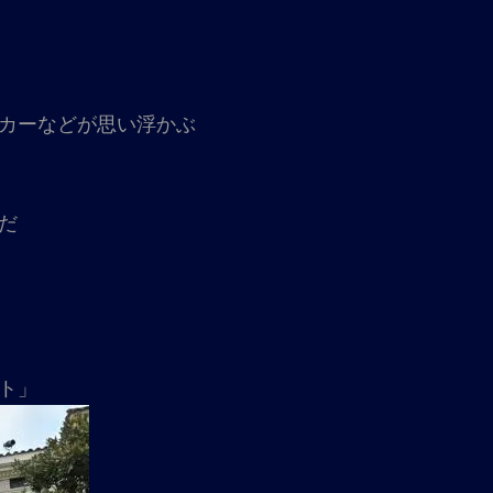
カーなどが思い浮かぶ
だ
」
ト」