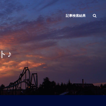
検
記事検索結果
索
ト♪