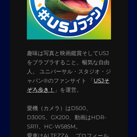
趣味は写真と映画鑑賞そしてUSJ
をブラブラすること。暢気な自由
人。 ユニバーサル・スタジオ・ジ
ャパン®のファンサイト 「
USJそ
ぞろ歩き！
」を運営。
愛機（カメラ）はD500、
D300S、GX200、動画はHDR-
SR11、HC-W585M。
愛車はALTEZZA。 プロフィール