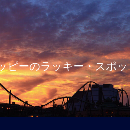
USJWALKERの隠れ家
Enjoy Universal Studios Japan 24th Anniversary !
ッピーのラッキー・スポッ