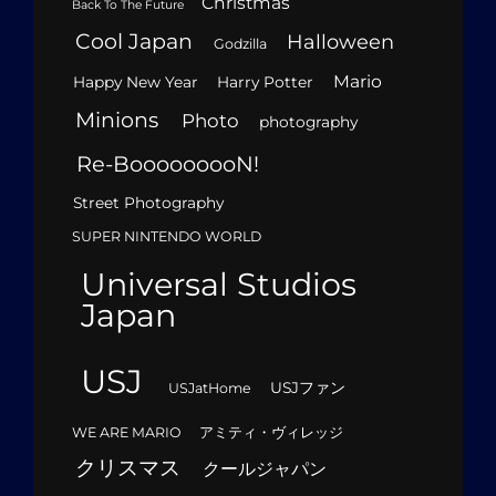
Christmas
Back To The Future
Cool Japan
Halloween
Godzilla
Mario
Happy New Year
Harry Potter
Minions
Photo
photography
Re-BooooooooN!
Street Photography
SUPER NINTENDO WORLD
Universal Studios
Japan
USJ
USJファン
USJatHome
WE ARE MARIO
アミティ・ヴィレッジ
クリスマス
クールジャパン