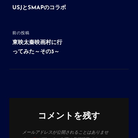
稿
の
USJとSMAPのコラボ
投
ナ
稿
ビ
前の投稿
前
ゲ
の
東映太秦映画村に行
ー
投
ってみた～その3～
シ
稿
ョ
ン
コメントを残す
メールアドレスが公開されることはありませ