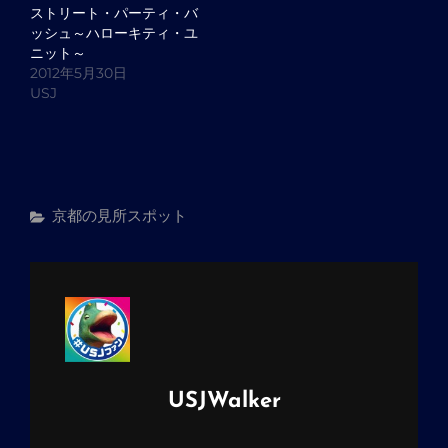
ストリート・パーティ・バ
ッシュ～ハローキティ・ユ
ニット～
2012年5月30日
USJ
カ
京都の見所スポット
テ
ゴ
リ
ー
投
USJWalker
稿