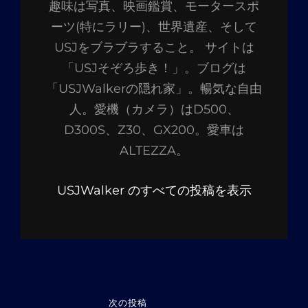
趣味は写真、映画鑑賞、モータースポ
者:
ーツ(特にラリー)、世界遺産、そして
USJをブラブラすること。 サイトは
「USJそぞろ歩き！」。ブログは
「USJWalkerの隠れ家」。暢気な自由
人。愛機（カメラ）はD500、
D300S、Z30、GX200。愛車は
ALTEZZA。
USJWalker のすべての投稿を表示
投
次の投稿
次