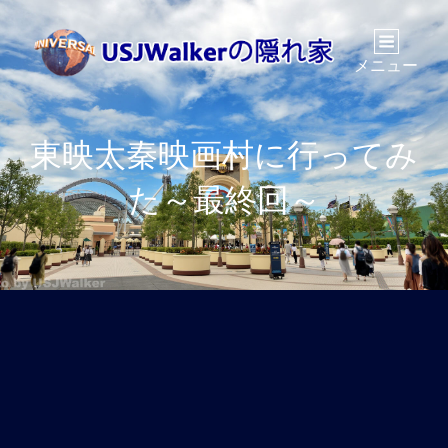
メニュー
東映太秦映画村に行ってみ
た～最終回～