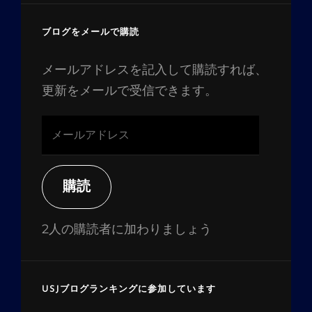
ブログをメールで購読
メールアドレスを記入して購読すれば、
更新をメールで受信できます。
メ
ー
ル
ア
購読
ド
レ
2人の購読者に加わりましょう
ス
USJブログランキングに参加しています