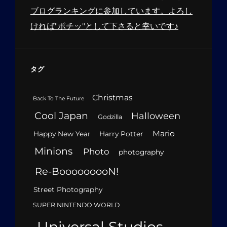
ブログランキングに参加しています。よろし
ければ"ポチッ"として下さると幸いです♪
タグ
Christmas
Back To The Future
Cool Japan
Halloween
Godzilla
Mario
Happy New Year
Harry Potter
Minions
Photo
photography
Re-BooooooooN!
Street Photography
SUPER NINTENDO WORLD
Universal Studios