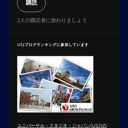
ア
購読
ド
レ
2人の購読者に加わりましょう
ス
USJブログランキングに参加しています
ユニバーサル・スタジオ・ジャパン(USJ)の