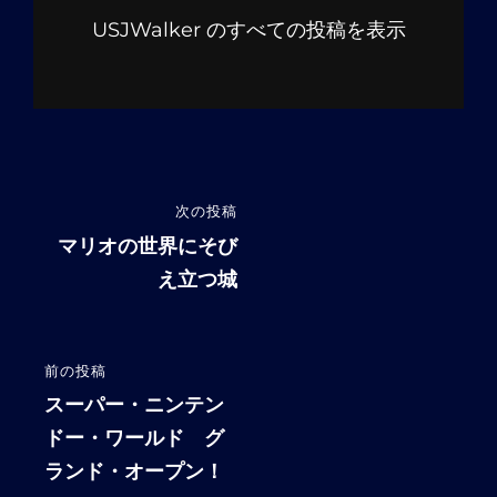
USJWalker のすべての投稿を表示
投
次の投稿
次
稿
の
マリオの世界にそび
投
え立つ城
ナ
稿
ビ
ゲ
前の投稿
前
ー
の
スーパー・ニンテン
シ
投
ドー・ワールド グ
稿
ランド・オープン！
ョ