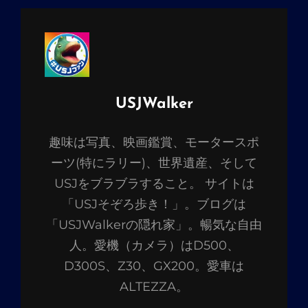
投
USJWalker
稿
趣味は写真、映画鑑賞、モータースポ
者:
ーツ(特にラリー)、世界遺産、そして
USJをブラブラすること。 サイトは
「USJそぞろ歩き！」。ブログは
「USJWalkerの隠れ家」。暢気な自由
人。愛機（カメラ）はD500、
D300S、Z30、GX200。愛車は
ALTEZZA。