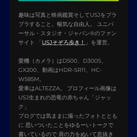
趣味は写真と映画鑑賞そしてUSJをブラ
ブラすること。暢気な自由人。 ユニバ
ーサル・スタジオ・ジャパン®のファン
サイト 「
USJそぞろ歩き！
」を運営。
愛機（カメラ）はD500、D300S、
GX200、動画はHDR-SR11、HC-
W585M。
愛車はALTEZZA。 プロフィール画像は
USJ生まれの恐竜の赤ちゃん「ジャッ
ク」
ブログでは気ままに撮ったフォトととも
に 思いついたことをゆるーいトークで
書いているので 肩の力をぬいて息抜き