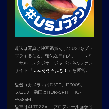
趣味は写真と映画鑑賞そしてUSJをブラ
ブラすること。暢気な自由人。 ユニバ
ーサル・スタジオ・ジャパン®のファン
サイト 「
USJそぞろ歩き！
」を運営。
愛機（カメラ）はD500、D300S、
GX200、動画はHDR-SR11、HC-
W585M。
愛車はALTEZZA。 プロフィール画像は