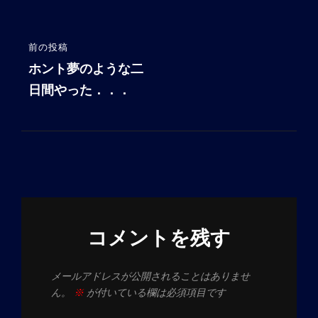
ゲ
ー
前の投稿
前
シ
の
ホント夢のような二
投
日間やった．．．
ョ
稿
ン
コメントを残す
メールアドレスが公開されることはありませ
ん。
※
が付いている欄は必須項目です