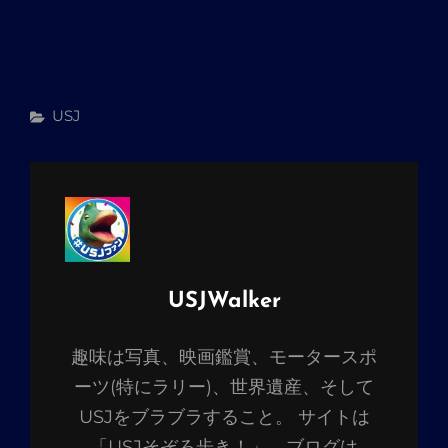
カ
USJ
テ
ゴ
リ
ー
投
USJWalker
稿
趣味は写真、映画鑑賞、モータースポ
者:
ーツ(特にラリー)、世界遺産、そして
USJをブラブラすること。 サイトは
「USJそぞろ歩き！」。ブログは