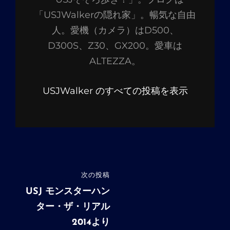
「USJWalkerの隠れ家」。暢気な自由
人。愛機（カメラ）はD500、
D300S、Z30、GX200。愛車は
ALTEZZA。
USJWalker のすべての投稿を表示
投
次の投稿
次
稿
の
USJ モンスターハン
投
ター・ザ・リアル
ナ
稿
2014より
ビ