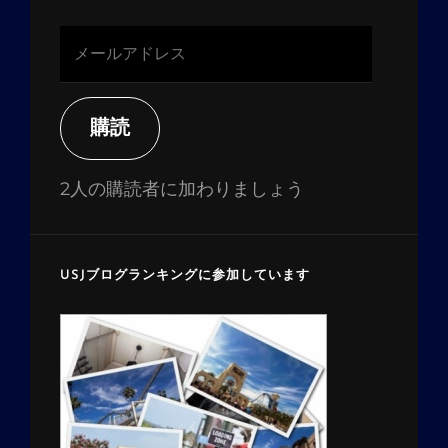
メ
ー
ル
ア
購読
ド
レ
2人の購読者に加わりましょう
ス
USJブログランキングに参加しています